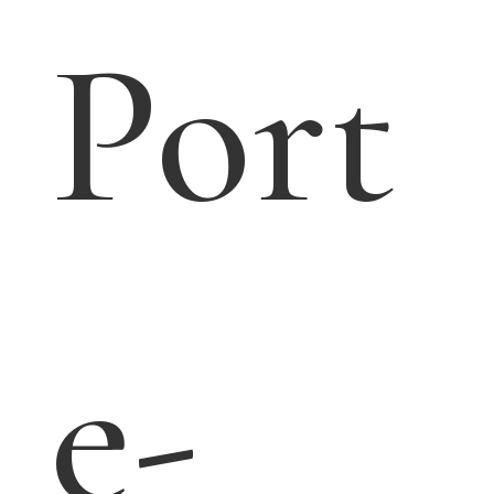
5.00
t
Savo
n le